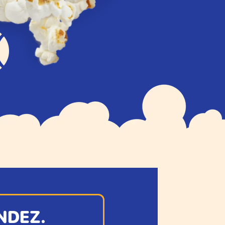

NDEZ.