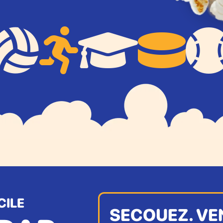




CILE
SECOUEZ. VE