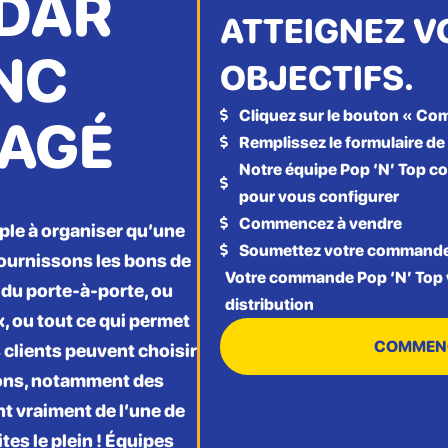
DAR
ATTEIGNEZ V
NC
OBJECTIFS.
Cliquez sur le bouton « C

AGÉ
Remplissez le formulaire de

Notre équipe Pop ‘N’ Top 

pour vous configurer
Commencez à vendre

mple à organiser qu’une
Soumettez votre command

fournissons les bons de
Votre commande Pop ‘N’ Top 
du porte-à-porte, ou
distribution
, ou tout ce qui permet
COMMEN
 clients peuvent choisir
ons, notamment des
ent vraiment de l’une de
tes le plein ! Équipes