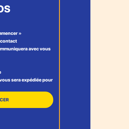
OS
ommencer »
 contact
communiquera avec vous
e
vous sera expédiée pour
CER