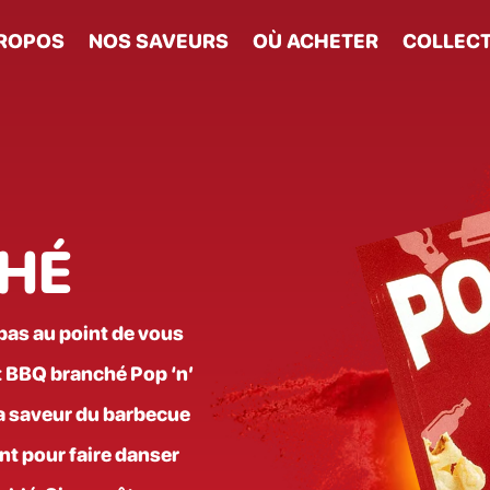
PROPOS
NOS SAVEURS
OÙ ACHETER
COLLECT
HÉ
as au point de vous
t BBQ branché Pop ‘n’
la saveur du barbecue
ant pour faire danser