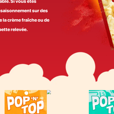
ablé. Si vous êtes
assaisonnement sur des
e la crème fraîche ou de
ette relevée.